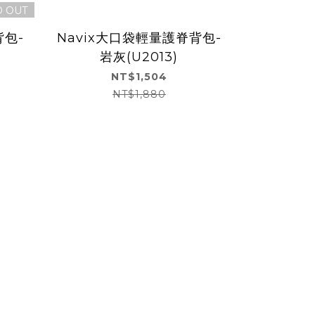
D OUT
背包-
Navix大口袋輕量護脊背包-
Navix
岩灰(U2013)
米
NT$1,504
NT$1,880