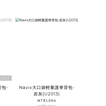
D OUT
背包-
Navix大口袋輕量護脊背包-
Navix
岩灰(U2013)
米
NT$1,504