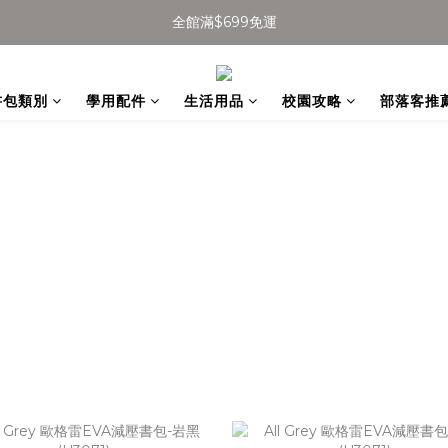
全館滿$699免運
全館滿$699免運
加入會員得$100購物金👉
書包類別
學用配件
生活用品
校園攻略
部落客推
全館滿$699免運