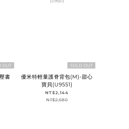
D OUT
SOLD OUT
減壓書
優米特輕量護脊背包(M)-甜心
優米特輕量
寶貝(U9551)
戰
NT$2,144
NT$2,680