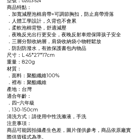
型號：
U2013-
524
商品特點：
．加寬減壓泡棉肩帶+可調節胸扣，防止肩帶滑落
．人體工學設計，久背也不會累
．柔軟泡棉背墊，舒適減壓
．夜晚反光出行更安全，夜晚反射車燈保障孩子安全
．三層分類收納層，肩袋收納袋小物輕鬆放
．防刮防潑水，有效保護書包內物品
尺寸：L 45*27*17cm
重量：820g
材質：
．面料：
聚酯纖維100%
．裡布：
聚酯纖維
產地：台灣
適合年齡：
．四~六年級
．130-150cm
清洗方式：請使用中性洗滌液，手洗
注意事項：
商品可能因拍攝產生色差，圖片僅供參考，商品依原廠實
際供貨樣式為準。