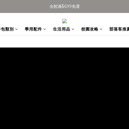
全館滿$699免運
全館滿$699免運
加入會員得$100購物金👉
書包類別
學用配件
生活用品
校園攻略
部落客推
全館滿$699免運