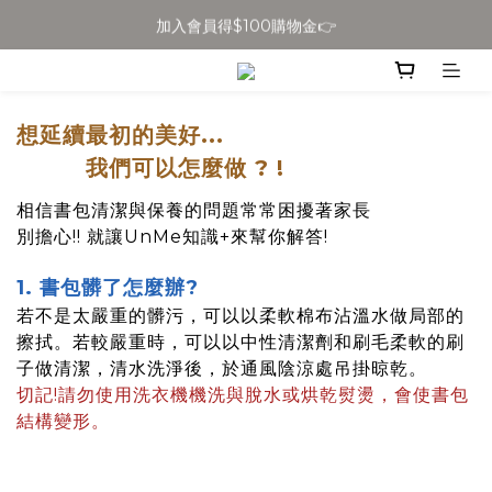
加入會員得$100購物金👉
全館滿$699免運
全館滿$699免運
想延續最初的美好...
我們可以怎麼做 ? !
相信書包清潔與保養的問題常常困擾著家長
別擔心!! 就讓UnMe知識+來幫你解答!
1. 書包髒了怎麼辦?
若不是太嚴重的髒污，可以以柔軟棉布沾溫水做局部的
擦拭。若較嚴重時，可以以中性清潔劑和刷毛柔軟的刷
子做清潔，清水洗淨後，於通風陰涼處吊掛晾乾。
切記!請勿使用洗衣機機洗與脫水或烘乾熨燙，會使書包
結構變形。