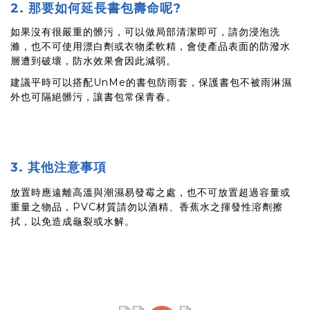
2.
那要如何延長書包壽命呢
?
如果沒有很嚴重的髒污，可以做局部清潔即可，請勿浸泡洗
滌，也不可使用漂白劑或衣物柔軟精，會使產品表面的防潑水
層遭到破壞，防水效果會因此減弱。
建議平時可以搭配
UnMe
的書包防雨套，保護書包不被雨淋濕
外也可隔絕髒污，讓書包常保青春。
3.
其他注意事項
放置時應遠離高溫與潮濕易發霉之處，也不可放置超過容量或
重量之物品，
PVC
材質請勿以酒精、香蕉水之揮發性溶劑擦
拭，以免造成龜裂或水解。