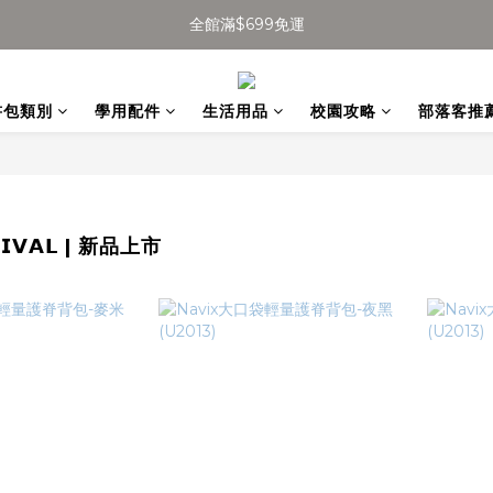
全館滿$699免運
全館滿$699免運
加入會員得$100購物金👉
書包類別
學用配件
生活用品
校園攻略
部落客推
全館滿$699免運
𝗥𝗜𝗩𝗔𝗟 | 新品上市