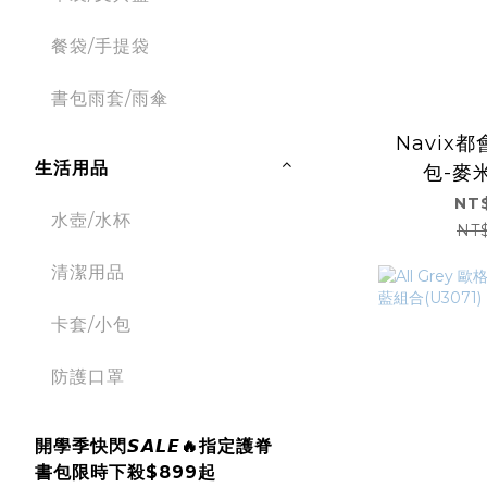
餐袋/手提袋
書包雨套/雨傘
Navix
生活用品
包-麥米
NT$
水壺/水杯
NT
清潔用品
卡套/小包
防護口罩
開學季快閃𝙎𝘼𝙇𝙀🔥指定護脊
書包限時下殺$899起