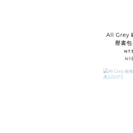
All Gre
壓書包
(U
NT$
NT