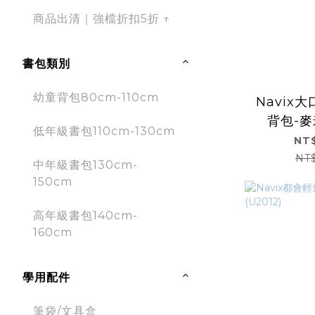
商品出清｜強檔折扣5折 ↑
書包類別
幼童背包80cm-110cm
Navix
背包-麥米
低年級書包110cm-130cm
NT$
NT
中年級書包130cm-
150cm
高年級書包140cm-
160cm
學用配件
筆袋/文具盒