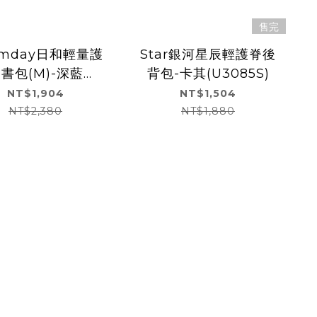
售完
rmday日和輕量護
Star銀河星辰輕護脊後
書包(M)-深藍
背包-卡其(U3085S)
(U9535)
NT$1,904
NT$1,504
NT$2,380
NT$1,880