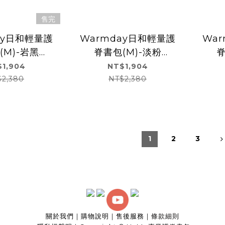
售完
ay日和輕量護
Warmday日和輕量護
Wa
(M)-岩黑
脊書包(M)-淡粉
脊
9535)
(U9535)
1,904
NT$1,904
$2,380
NT$2,380
1
2
3
關於我們
｜
購物說明
｜
售後服務
｜
條款細則