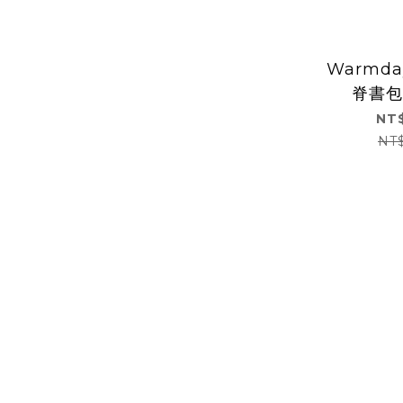
Warmd
脊書包
(U
NT$
NT