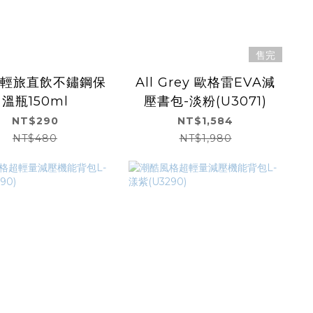
售完
ht輕旅直飲不鏽鋼保
All Grey 歐格雷EVA減
溫瓶150ml
壓書包-淡粉(U3071)
NT$290
NT$1,584
NT$480
NT$1,980