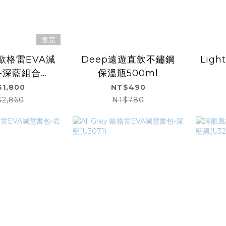
售完
y 歐格雷EVA減
Deep遠遊直飲不鏽鋼
Lig
-深藍組合
保溫瓶500ml
3071)
1,800
NT$490
$2,860
NT$780