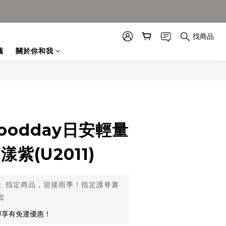
找商品
薦
關於你和我
Goodday日安輕量
紫(U2011)
止
指定商品，迎接雨季！指定護脊書
套
即享有免運優惠！