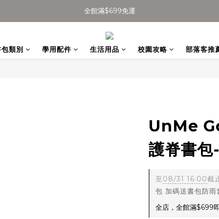
全館滿$699免運
全館滿$699免運
加入會員得$100購物金👉
書包類別
學用配件
生活用品
校園攻略
部落客推
全館滿$699免運
UnMe 
護脊書包-漾
至
08/31 16:00
截
包 加碼送書包防雨
全店，全館滿$699