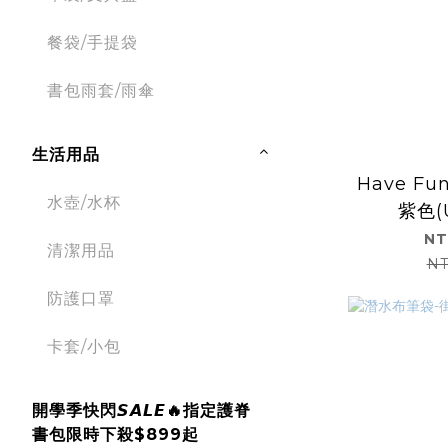
餐袋/手提袋
書包雨套/雨傘
生活用品
Have F
水壺/水杯
紫色(U
NT
清潔用品
NT
防護口罩
卡套/小包
開學季快閃𝙎𝘼𝙇𝙀🔥指定護脊
書包限時下殺$899起