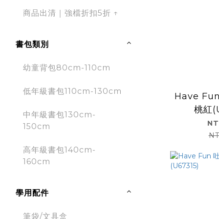
商品出清｜強檔折扣5折 ↑
書包類別
幼童背包80cm-110cm
低年級書包110cm-130cm
Have F
桃紅(U
中年級書包130cm-
NT
150cm
NT
高年級書包140cm-
160cm
學用配件
筆袋/文具盒