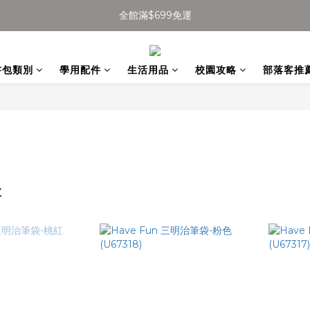
全館滿$699免運
全館滿$699免運
加入會員得$100購物金👉
書包類別
學用配件
生活用品
校園攻略
部落客推
全館滿$699免運
盒