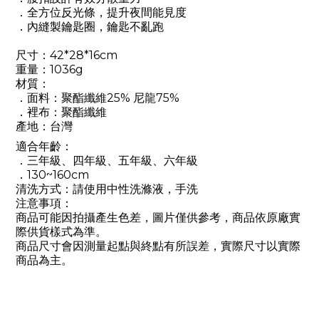
．全方位反光條，提升夜間能見度
．內縫製鑰匙圈，鑰匙不亂跑
尺寸：
42*28*16cm
重量：
1036g
材質：
．面料：
聚酯纖維25% 尼龍75%
．裡布：
聚酯纖維
產地：台灣
適合年齡：
．
三年級、四年級、五年級、六年級
．
130~160cm
清洗方式：請使用中性洗滌液，手洗
注意事項：
商品可能因拍攝產生色差，圖片僅供參考，商品依原廠實
際供貨樣式為準。
商品尺寸會因測量起點與終點有所誤差，實際尺寸以實際
商品為主。