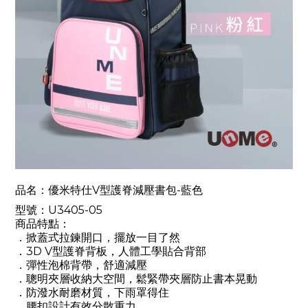
品名：優米特仕V型護脊減壓書包-藍色
型號：
U3405-05
商品特點：
．
掀蓋式拉鍊開口，擺放一目了然
．
3D V型護脊背板，人體工學貼合背部
．
彈性泡棉背帶，舒適減壓
．聰明夾層收納大空間，鬆緊帶夾層防止書本晃動
．
防潑水耐磨材質，下雨罩得住
．腰扣設計有效分散重力