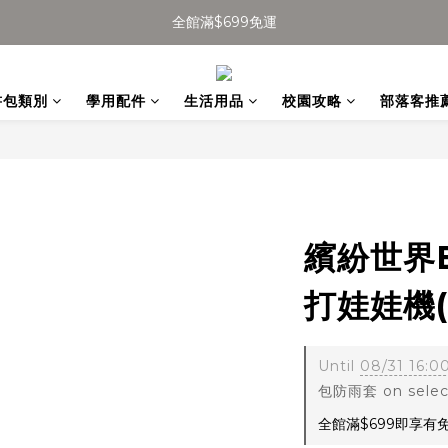
全館滿$699免運
全館滿$699免運
加入會員得$100購物金👉
書包類別
學用配件
生活用品
校園攻略
部落客推
全館滿$699免運
繽紛世界
打娃娃機(U
Until
08/31 16:0
包防雨套 on select
全館滿$699即享有免運