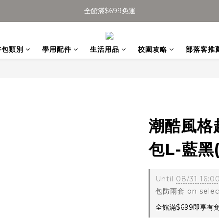
全館滿$699免運
全館滿$699免運
加入會員得$100購物金👉
全館滿$699免運
書包類別
學用配件
生活用品
校園攻略
部落客推
潮酷風格
包L-藍黑(
Until
08/31 16:0
包防雨套 on select
全館滿$699即享有免運