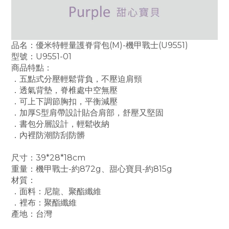
品名：優米特輕量護脊背包(M)-機甲戰士(U9551)
型號：U9551-01
商品特點：
．五點式分壓輕鬆背負，不壓迫肩頸
．透氣背墊，脊椎處中空無壓
．可上下調節胸扣，平衡減壓
．加厚S型肩帶設計貼合肩部，舒壓又堅固
．書包分層設計，輕鬆收納
．內裡防潮防刮防髒
尺寸：39*28*18cm
重量：機甲戰士-約872g、甜心寶貝-約815g
材質：
．面料：尼龍、
聚酯纖維
．裡布：聚酯纖維
產地：台灣