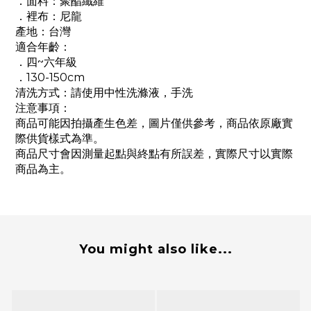
．面料：聚酯纖維
．裡布：尼龍
產地：台灣
適合年齡：
．四~六年級
．130-150cm
清洗方式：請使用中性洗滌液，手洗
注意事項：
商品可能因拍攝產生色差，圖片僅供參考，商品依原廠實
際供貨樣式為準。
商品尺寸會因測量起點與終點有所誤差，實際尺寸以實際
商品為主。
You might also like...