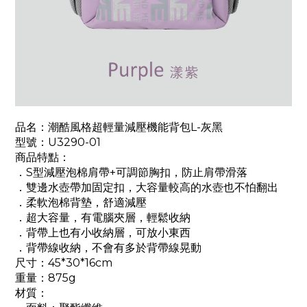
品名：潮酷風格超輕量減壓機能背包L-灰黑
型號：U3290-01
商品特點：
．S型減壓泡棉肩帶+可調節胸扣，防止肩帶滑落
．雙邊水壺帶加固定扣，大容量較高的水壺也不怕翻出
．柔軟泡棉背墊，舒適減壓
．超大容量，有電腦夾層，輕鬆收納
．背帶上也有小收納層，可放小東西
．背帶線收納，不會有多於背帶線晃動
尺寸：45*30*16cm
重量：875g
材質：