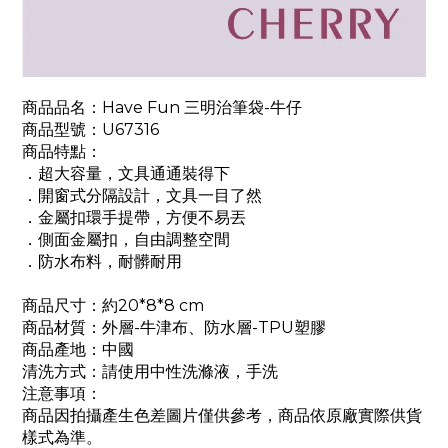
商品品名：Have Fun 三明治筆袋-牛仔
商品型號：U67316
商品特點：
．超大容量，文具通通裝得下
．開窗式分隔設計，文具一目了然
．金屬扣環手提帶，方便不易丟
．
側面金屬扣，自由調整空間
．防水布料，耐髒耐用
商品尺寸：約20*8
*8
cm
商品材質：外層-牛津布、防水層-TPU塑膠
商品產地：中國
清洗方式：請使用中性洗滌液，手洗
注意事項：
商品因拍攝產生色差圖片僅供參考，商品依原廠實際供貨
樣式為準。