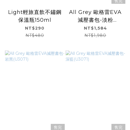
售完
Light輕旅直飲不鏽鋼
All Grey 歐格雷EVA
保溫瓶150ml
減壓書包-淡粉
(U3071)
NT$290
NT$1,584
NT$480
NT$1,980
售完
售完