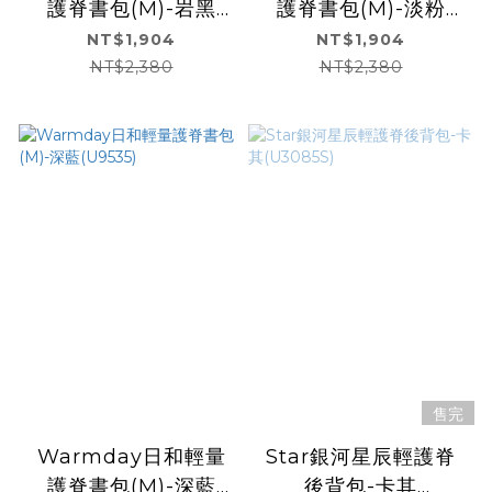
護脊書包(M)-岩黑
護脊書包(M)-淡粉
(U9535)
(U9535)
NT$1,904
NT$1,904
NT$2,380
NT$2,380
售完
Warmday日和輕量
Star銀河星辰輕護脊
護脊書包(M)-深藍
後背包-卡其