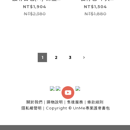
(U9535)
(U3085S)
NT$1,904
NT$1,504
NT$2,380
NT$1,880
1
2
3
關於我們
｜
購物說明
｜
售後服務
｜
條款細則
隱私權聲明
｜
Copyright © UnMe專業護脊書包