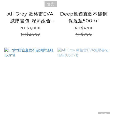
售完
All Grey 歐格雷EVA
Deep遠遊直飲不鏽鋼
減壓書包-深藍組合
保溫瓶500ml
(U3071)
NT$1,800
NT$490
NT$2,860
NT$780