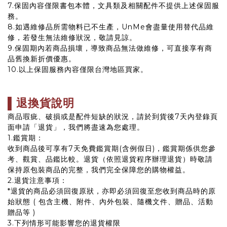
7.保固內容僅限書包本體，文具類及相關配件不提供上述保固服
務。
8.如遇維修品所需物料已不生產，UnMe會盡量使用替代品維
修，若發生無法維修狀況，敬請見諒。
9.保固期內若商品損壞，導致商品無法做維修，可直接享有商
品舊換新折價優惠。
10.以上保固服務內容僅限台灣地區買家。
▌退換貨說明
商品瑕疵、破損或是配件短缺的狀況，請於到貨後7天內登錄頁
面申請「退貨」，我們將盡速為您處理。
1.鑑賞期：
收到商品後可享有7天免費鑑賞期(含例假日)，鑑賞期係供您參
考、觀賞、品鑑比較。退貨（依照退貨程序辦理退貨）時敬請
保持原包裝商品的完整，我們完全保障您的購物權益。
2.退貨注意事項：
*退貨的商品必須回復原狀，亦即必須回復至您收到商品時的原
始狀態 ( 包含主機、附件、內外包裝、隨機文件、贈品、活動
贈品等 )
3.下列情形可能影響您的退貨權限