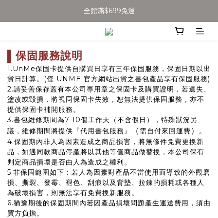
全館滿$699免運
全館滿$699免運
加入會員得$100購物金👉
▌保固服務說明
全館滿$699免運
1.UnMe保固卡提供自購買日享有三年保固服務，保固日期以出
貨日計算。(僅 UNME 官方網站出貨之書包產品享有保固服務)
2.請妥善保存蓋有本公司專用章之保固卡及購買證明，若遺失、
塗改或毀損，將視同保固卡失效，恕無法提供保固服務，亦不
提供保固卡補開服務。
3.書包維修期間為7-10個工作天（不含假日），特殊狀況另
（
）
議，維修期間將提供『代用書包服務』
需自付來回運費
。
4.保固期內非人為因素造成之商品損害，將無條件免費更換新
品，如遇同款商品停產將以其他等值商品做替換，本公司保有
判定商品損壞是否由人為造成之權利。
5.非保固範圍如下：若人為因素對產品不當使用而導致的外觀磨
損、撕裂、發霉、褪色、刮痕以及背墊、拉鍊的損耗或各種人
為破壞損害，則無法享有免費換新服務。
6.猶豫期後的保固期間內若因產品損壞問題產生運送費用，須由
買方負擔。