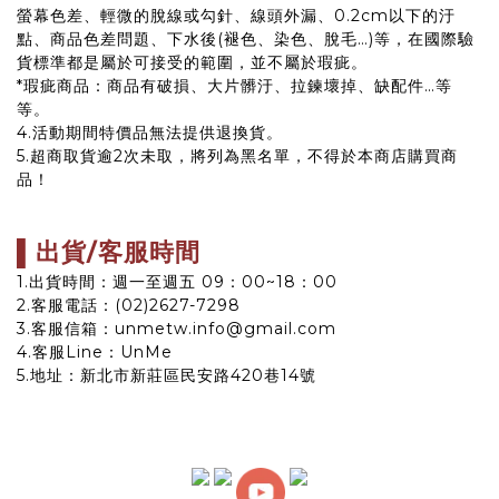
螢幕色差、輕微的脫線或勾針、線頭外漏、0.2cm以下的汙
點、商品色差問題、下水後(褪色、染色、脫毛…)等，在國際驗
貨標準都是屬於可接受的範圍，並不屬於瑕疵。
*瑕疵商品：商品有破損、大片髒汙、拉鍊壞掉、缺配件…等
等。
4.活動期間特價品無法提供退換貨。
5.超商取貨逾2次未取，將列為黑名單，不得於本商店購買商
品！
▌出貨/客服時間
1.出貨時間：週一至週五 09：00~18：00
2.客服電話：(02)2627-7298
3.客服信箱：unmetw.info@gmail.com
4.客服Line：
UnMe
5.地址：新北市新莊區民安路420巷14號