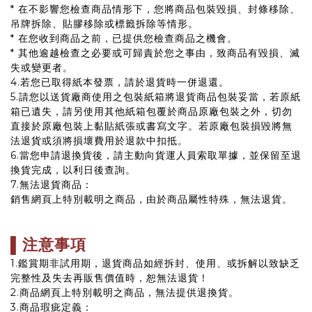
* 在不影響您檢查商品情形下，您將商品包裝毀損、封條移除、
吊牌拆除、貼膠移除或標籤拆除等情形。
* 在您收到商品之前，已提供您檢查商品之機會。
* 其他逾越檢查之必要或可歸責於您之事由，致商品有毀損、滅
失或變更者。
4.若您已取得紙本發票，請於退貨時一併退還。
5.請您以送貨廠商使用之包裝紙箱將退貨商品包裝妥當，若原紙
箱已遺失，請另使用其他紙箱包覆於商品原廠包裝之外，切勿
直接於原廠包裝上黏貼紙張或書寫文字。若原廠包裝損毀將無
法退貨或須將損壞費用於退款中扣抵。
6.當您申請退換貨後，請主動向貨運人員索取單據，並保留至退
換貨完成，以利日後查詢。
7.無法退貨商品：
銷售網頁上特別載明之商品，由於商品屬性特殊，無法退貨。
▌注意事項
1.鑑賞期非試用期，退貨商品如經拆封、使用、或拆解以致缺乏
完整性及失去再販售價值時，恕無法退貨！
2.商品網頁上特別載明之商品，無法提供退換貨。
3.商品瑕疵定義：