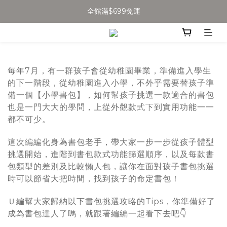
全館滿$699免運
全館滿$699免運
加入會員得$100購物金👉
全館滿$699免運
每年7月，有一群孩子會從幼稚園畢業，準備進入學生
的下一階段，從幼稚園進入小學，不外乎需要替孩子準
備一個【小學書包】，如何幫孩子挑選一款適合的書包
也是一門大大的學問，上從外觀款式下到實用功能一一
都不可少。
這次編編化身為書包老手，帶大家一步一步從孩子體型
挑選開始，進階到書包款式功能篩選順序，以及每款書
包類型的差別及比較懶人包，讓你在面對孩子書包挑選
時可以節省大把時間，找到孩子的命定書包！
Ｕ編幫大家歸納以下書包挑選攻略的Tips，你準備好了
成為書包達人了嗎，就跟著編編一起看下去吧👇