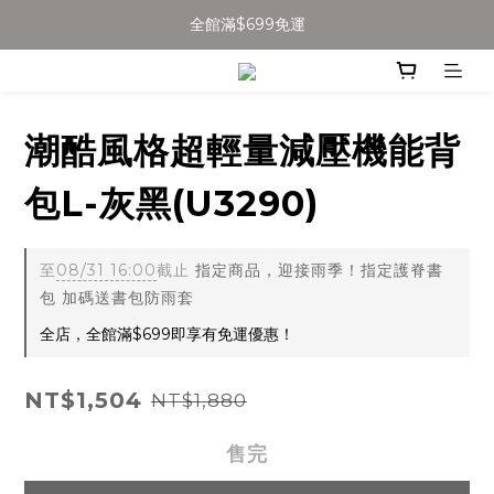
加入會員得$100購物金👉
全館滿$699免運
全館滿$699免運
潮酷風格超輕量減壓機能背
包L-灰黑(U3290)
至
08/31 16:00
截止
指定商品，迎接雨季！指定護脊書
包 加碼送書包防雨套
全店，全館滿$699即享有免運優惠！
NT$1,504
NT$1,880
售完