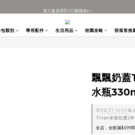
加入會員得$100購物金👉
全館滿$699免運
全館滿$699免運
書包類別
學用配件
生活用品
校園攻略
部落客推
飄飄奶蓋T
水瓶330m
至
08/31 16:00
截
Tritan水壺任選2件
全店，全館滿$699