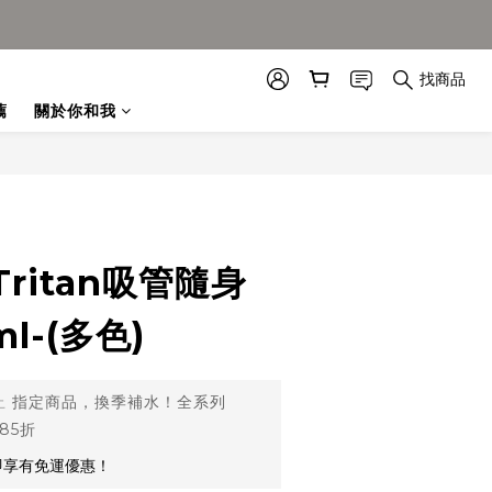
找商品
薦
關於你和我
ritan吸管隨身
l-(多色)
止
指定商品，換季補水！全系列
85折
即享有免運優惠！