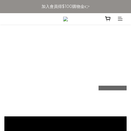
加入會員得$100購物金👉
全館滿$699免運
全館滿$699免運
prev
next