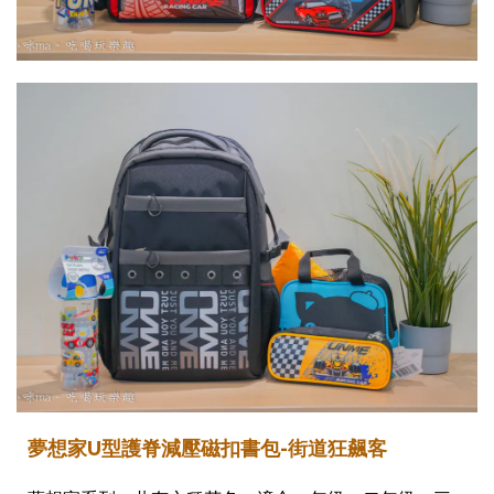
夢想家U型護脊減壓磁扣書包-街道狂飆客