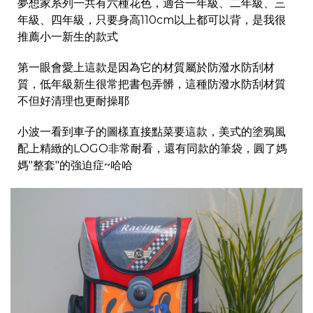
夢想家系列一共有六種花色，適合一年級、二年級、三
年級、四年級，只要身高110cm以上都可以背，是我很
推薦小一新生的款式
第一眼會愛上這款是因為它的材質屬於防潑水防刮材
質，低年級新生很常把書包弄髒，這種防潑水防刮材質
不但好清理也更耐操耶
小波一看到車子的圖樣直接點菜要這款，美式的塗鴉風
配上精緻的LOGO非常耐看，還有同款的筆袋，圓了媽
媽"整套"的強迫症~哈哈