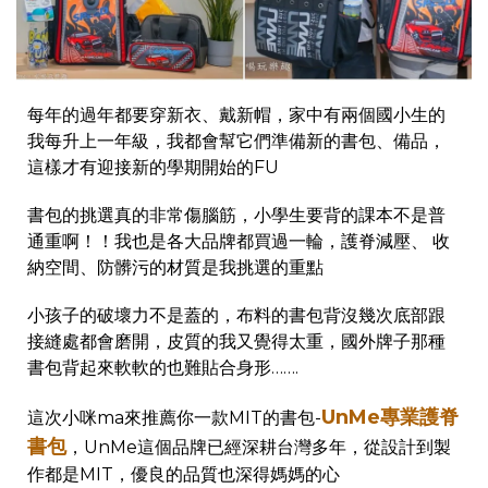
每年的過年都要穿新衣、戴新帽，家中有兩個國小生的
我每升上一年級，我都會幫它們準備新的書包、備品，
這樣才有迎接新的學期開始的FU
書包的挑選真的非常傷腦筋，小學生要背的課本不是普
通重啊！！我也是各大品牌都買過一輪，護脊減壓、 收
納空間、防髒污的材質是我挑選的重點
小孩子的破壞力不是蓋的，布料的書包背沒幾次底部跟
接縫處都會磨開，皮質的我又覺得太重，國外牌子那種
書包背起來軟軟的也難貼合身形…….
UnMe專業護脊
這次小咪ma來推薦你一款MIT的書包-
書包
，UnMe這個品牌已經深耕台灣多年，從設計到製
作都是MIT，優良的品質也深得媽媽的心