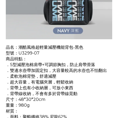
品名：潮酷風格超輕量減壓機能背包-黑色
型號：U3299-07
商品特點：
．S型減壓泡棉肩帶+可調節胸扣，防止肩帶滑落
．雙邊水壺帶加固定扣，大容量較高的水壺也不怕翻出
．柔軟泡棉背墊，舒適減壓
．超大容量，有電腦夾層，輕鬆收納
．背帶上也有小收納層，可放小東西
．背帶線收納，不會有多於背帶線晃動
尺寸：48*30*20cm
重量：980g
材質：
．面料：聚酯纖維38% 尼龍62%