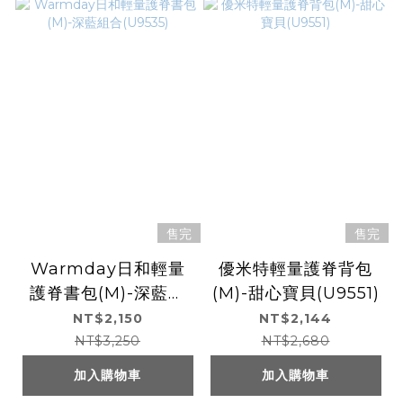
售完
售完
Warmday日和輕量
優米特輕量護脊背包
護脊書包(M)-深藍組
(M)-甜心寶貝(U9551)
合(U9535)
NT$2,150
NT$2,144
NT$3,250
NT$2,680
加入購物車
加入購物車