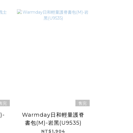
售完
售完
-
Warmday日和輕量護脊
書包(M)-岩黑(U9535)
NT$1,904