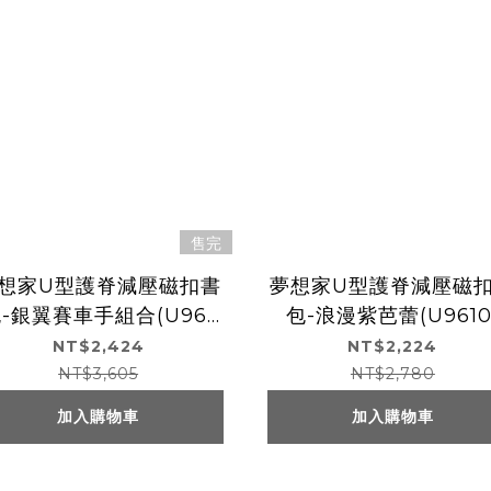
售完
想家U型護脊減壓磁扣書
夢想家U型護脊減壓磁
-銀翼賽車手組合(U961
包-浪漫紫芭蕾(U9610
0)
NT$2,424
NT$2,224
NT$3,605
NT$2,780
加入購物車
加入購物車