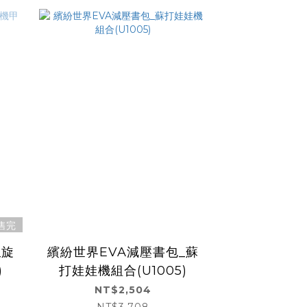
售完
_旋
繽紛世界EVA減壓書包_蘇
)
打娃娃機組合(U1005)
NT$2,504