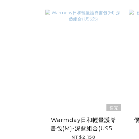
售完
Warmday日和輕量護脊
書包(M)-深藍組合(U953
5)
NT$2,150