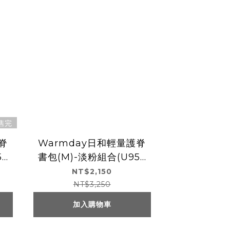
售完
脊
Warmday日和輕量護脊
53
書包(M)-淡粉組合(U953
5)
NT$2,150
NT$3,250
加入購物車