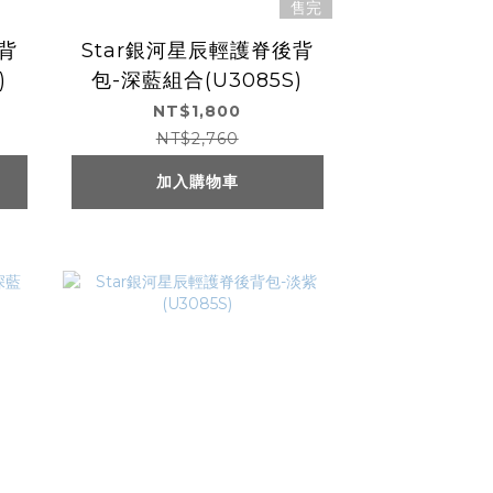
售完
背
Star銀河星辰輕護脊後背
)
包-深藍組合(U3085S)
NT$1,800
NT$2,760
加入購物車