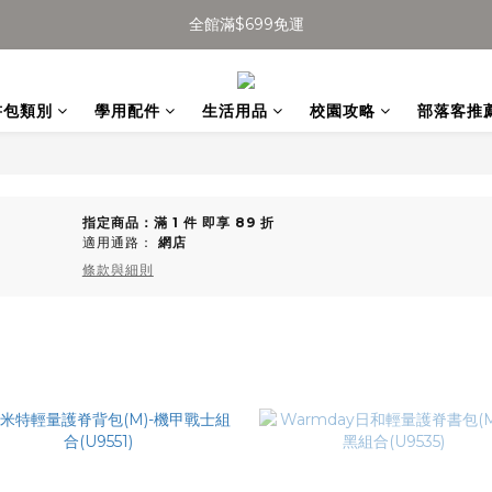
全館滿$699免運
全館滿$699免運
加入會員得$100購物金👉
書包類別
學用配件
生活用品
校園攻略
部落客推
全館滿$699免運
指定商品：滿 1 件 即享 89 折
適用通路：
網店
條款與細則