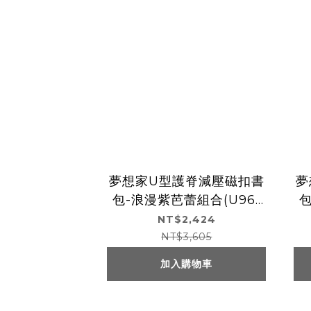
夢想家U型護脊減壓磁扣書
夢
包-浪漫紫芭蕾組合(U961
包
0)
NT$2,424
NT$3,605
加入購物車