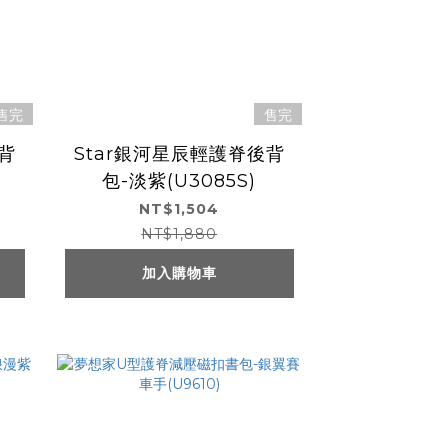
售完
售完
背
Star銀河星辰輕護脊後背
包-淡紫(U3085S)
NT$1,504
NT$1,880
加入購物車