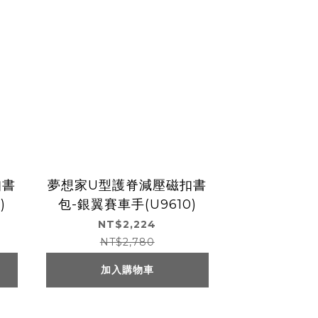
扣書
夢想家U型護脊減壓磁扣書
)
包-銀翼賽車手(U9610)
NT$2,224
NT$2,780
加入購物車