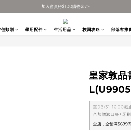
加入會員得$100購物金👉
全館滿$699免運
全館滿$699免運
書包類別
學用配件
生活用品
校園攻略
部落客推
皇家敦品
L(U9905
至
08/31 16:00
截
合加贈漱口杯+牙刷
全店，全館滿$699