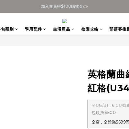
加入會員得$100購物金👉
全館滿$699免運
全館滿$699免運
書包類別
學用配件
生活用品
校園攻略
部落客推
英格蘭曲
紅格(U34
至
08/31 16:00
截
包現折$500
全店，全館滿$699