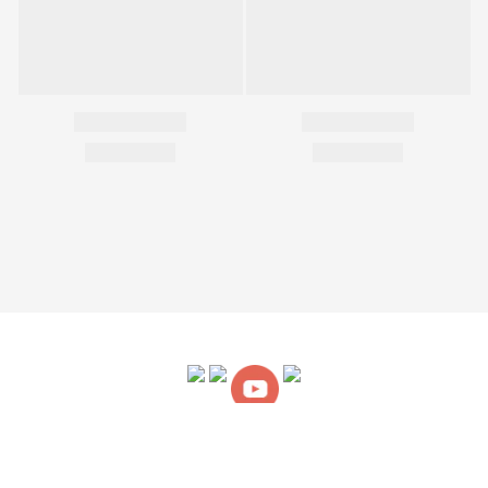
關於我們
｜
購物說明
｜
售後服務
｜
條款細則
隱私權聲明
｜
Copyright © UnMe專業護脊書包