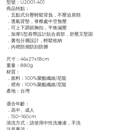
型號：U2001-401
商品特點：
．五點式分壓輕鬆背負，不壓迫肩頸
．
透氣背墊，脊椎處中空無壓
．
可上下調節胸扣，平衡減壓
．
加厚S型肩帶設計貼合肩部，舒壓又堅固
．
書包分層設計，輕鬆收納
．
內裡防潮防刮防髒
尺寸：46x27x18cm
重量：880g
材質：
．面料：100%
聚酯纖維/
尼龍
．裡布：
100%
聚酯纖維/
尼龍
產地：台灣
適合年齡：
．高中、成人
．150~160cm
清洗方式：請使用中性洗滌液，手洗
注意事項：