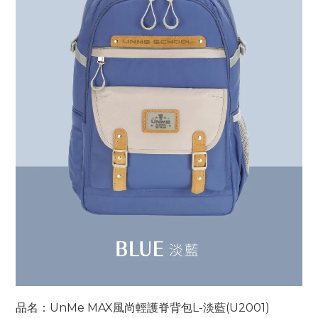
品名：UnMe MAX風尚輕護脊背包L-淡藍(U2001)