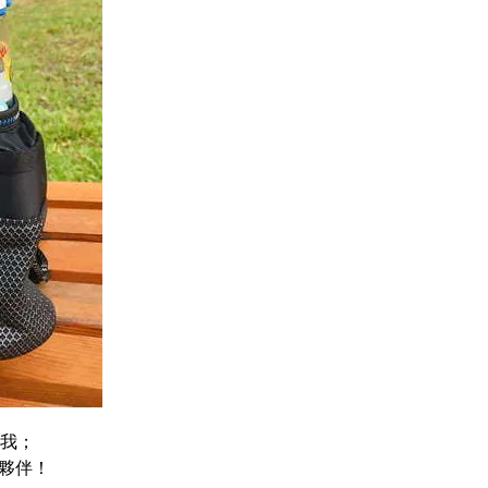
你我；
夥伴！