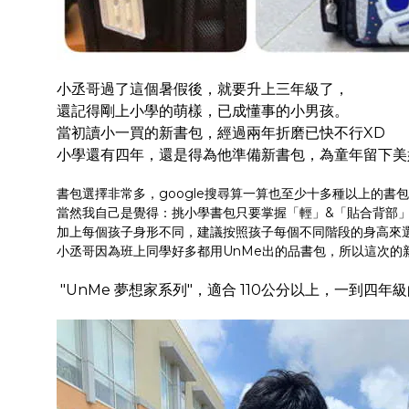
小丞哥過了這個暑假後，就要升上三年級了，
還記得剛上小學的萌樣，已成懂事的小男孩。
當初讀小一買的新書包，經過兩年折磨已快不行XD
小學還有四年，還是得為他準備新書包，為童年留下美好
書包選擇非常多，google搜尋算一算也至少十多種以上的書
當然我自己是覺得：挑小學書包只要掌握「輕」&「貼合背部
加上每個孩子身形不同，建議按照孩子每個不同階段的身高來
小丞哥因為班上同學好多都用UnMe出的品書包，所以這次的
"UnMe 夢想家系列"，適合 110公分以上，一到四年