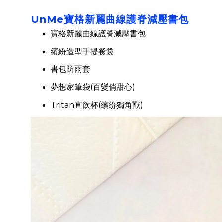
UnMe寶格新麗曲線護脊減壓書包
寶格新麗曲線護脊減壓書包
繽紛造型手提餐袋
書包防雨套
夢想家筆袋(百變俏甜心)
Tritan直飲杯(繽紛獨角獸)