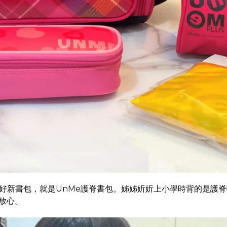
好新書包，就是UnMe護脊書包。姊姊妡妡上小學時背的是護脊
放心。