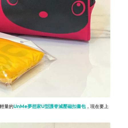
輕量的
UnMe夢想家U型護脊減壓磁扣書包
，現在要上