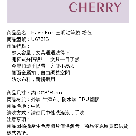
商品品名：Have Fun 三明治筆袋-粉色
商品型號：U67318
商品特點：
．超大容量，文具通通裝得下
．開窗式分隔設計，文具一目了然
．金屬扣環手提帶，方便不易丟
．
側面金屬扣，自由調整空間
．防水布料，耐髒耐用
商品尺寸：約20*8
*8
cm
商品材質：外層-牛津布、防水層-TPU塑膠
商品產地：中國
清洗方式：請使用中性洗滌液，手洗
注意事項：
商品因拍攝產生色差圖片僅供參考，商品依原廠實際供貨
樣式為準。