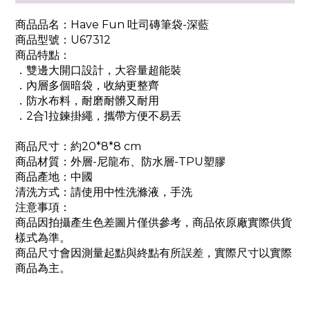
商品品名：Have Fun 吐司磚筆袋-深藍
商品型號：U67312
商品特點：
．雙邊大開口設計，大容量超能裝
．內層多個暗袋，收納更整齊
．防水布料，耐磨耐髒又耐用
．2合1拉鍊掛繩，攜帶方便不易丟
商品尺寸：約20*8
*8
cm
商品材質：外層-尼龍布、防水層-TPU塑膠
商品產地：中國
清洗方式：請使用中性洗滌液，手洗
注意事項：
商品因拍攝產生色差圖片僅供參考，商品依原廠實際供貨
樣式為準。
商品尺寸會因測量起點與終點有所誤差，實際尺寸以實際
商品為主。