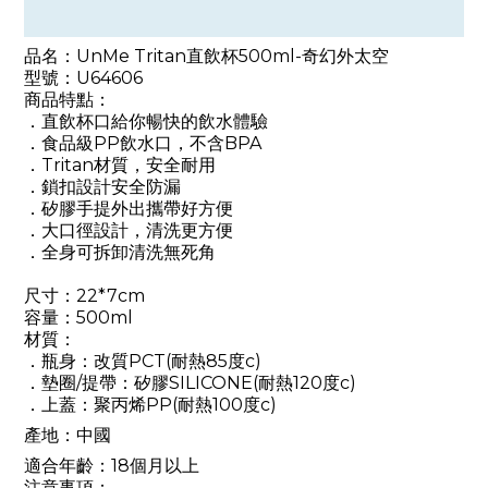
品名：
UnMe Tritan直飲杯500ml-奇幻外太空
型號：
U64606
商品特點：
．直飲杯口給你暢快的飲水體驗
．食品級PP飲水口，不含BPA
．Tritan材質，安全耐用
．鎖扣設計安全防漏
．矽膠手提外出攜帶好方便
．大口徑設計，清洗更方便
．全身可拆卸清洗無死角
尺寸：
22*7cm
容量：500ml
材質：
．瓶身：改質PCT(耐熱85度c)
．墊圈/提帶：矽膠SILICONE(耐熱120度c)
．上蓋：聚丙烯PP(耐熱100度c)
產地：中國
適合年齡：18個月以上
注意事項：