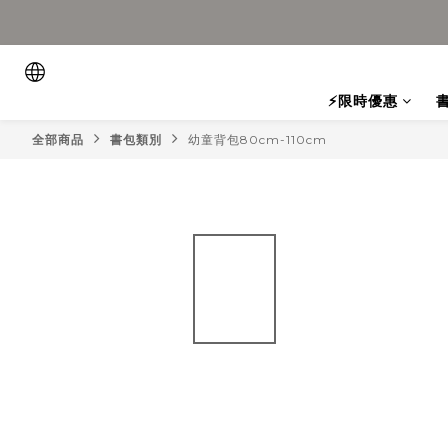
⚡限時優惠
全部商品
書包類別
幼童背包80cm-110cm