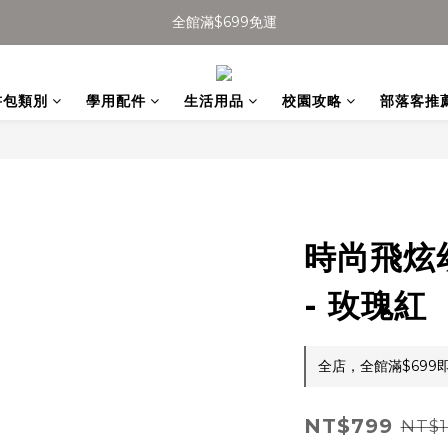
全館滿$699免運
全館滿$699免運
加入會員得$100購物金👉
全館滿$699免運
書包類別
學用配件
生活用品
校園攻略
部落客推
時尚飛炫
- 玫瑰紅
全店，全館滿$699
NT$799
NT$1