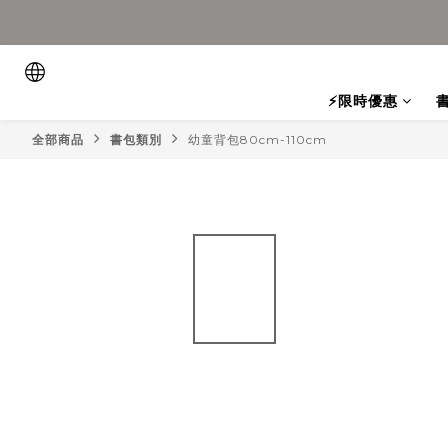
⚡限時優惠
全部商品
書包類別
幼童背包80cm-110cm