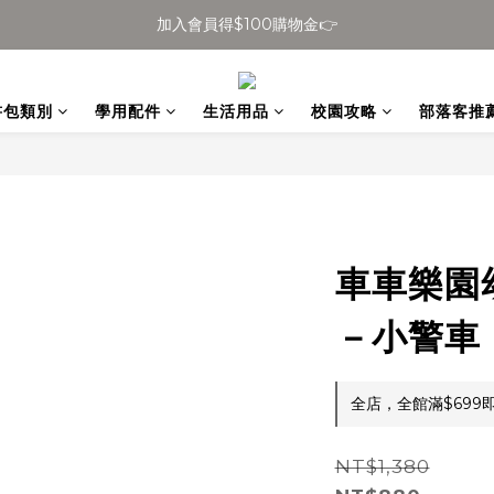
加入會員得$100購物金👉
全館滿$699免運
全館滿$699免運
書包類別
學用配件
生活用品
校園攻略
部落客推
車車樂園
－小警車
全店，全館滿$699
NT$1,380