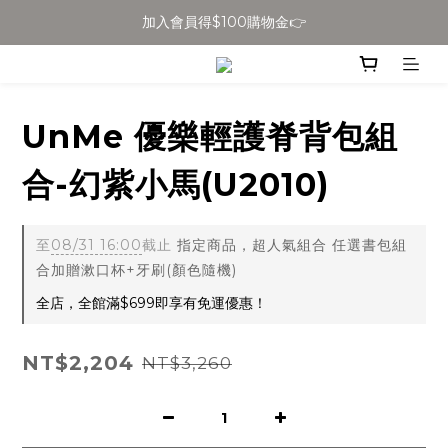
加入會員得$100購物金👉
全館滿$699免運
全館滿$699免運
UnMe 優樂輕護脊背包組
合-幻紫小馬(U2010)
至
08/31 16:00
截止
指定商品，超人氣組合 任選書包組
合加贈漱口杯+牙刷(顏色隨機)
全店，全館滿$699即享有免運優惠！
NT$2,204
NT$3,260