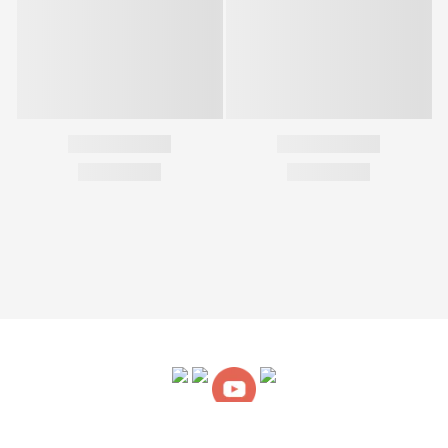
關於我們
｜
購物說明
｜
售後服務
｜
條款細則
隱私權聲明
｜
Copyright © UnMe專業護脊書包