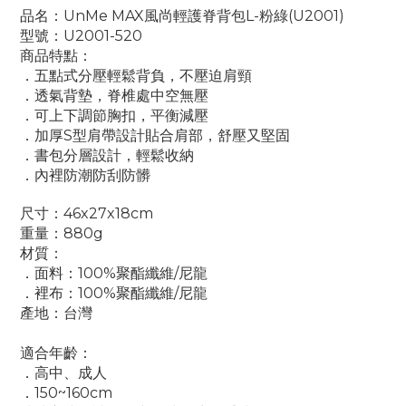
品名：UnMe MAX風尚輕護脊背包L-粉綠(U2001)
型號：U2001-520
商品特點：
．五點式分壓輕鬆背負，不壓迫肩頸
．
透氣背墊，脊椎處中空無壓
．
可上下調節胸扣，平衡減壓
．
加厚S型肩帶設計貼合肩部，舒壓又堅固
．
書包分層設計，輕鬆收納
．
內裡防潮防刮防髒
尺寸：46x27x18cm
重量：880g
材質：
．面料：100%
聚酯纖維/
尼龍
．裡布：
100%
聚酯纖維/
尼龍
產地：台灣
適合年齡：
．高中、成人
．150~160cm