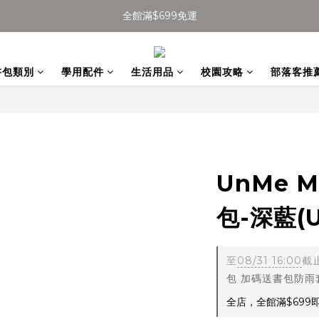
全館滿$699免運
全館滿$699免運
加入會員得$100購物金👉
書包類別
學用配件
生活用品
校園攻略
部落客推
全館滿$699免運
UnMe 
包-深藍(U
至
08/31 16:00
截
包 加碼送書包防雨
全店，全館滿$699