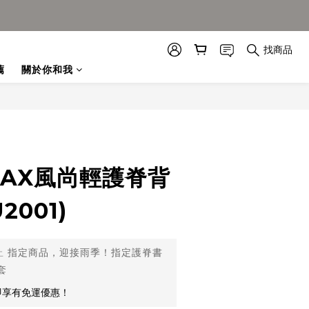
找商品
薦
關於你和我
MAX風尚輕護脊背
2001)
止
指定商品，迎接雨季！指定護脊書
套
即享有免運優惠！