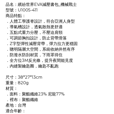
品名：繽紛世界EVA減壓書包_機械戰士
型號：U1005-411
商品特點：
．人體工學護脊設計，符合亞洲人身型
．導氣槽設計，透氣散熱更舒適
．五點式重力分壓，不壓迫肩頸
．可調節胸扣設計，防止背帶滑落
．Z字型彈性減壓背帶，彈力拉力更穩固
．聰明隔層大空間，系統收納井然有序
．防潑水防刮材質，下雨罩得住
．全方位3M反光條，提升夜間能見度
．內縫製鑰匙圈，鑰匙不亂跑
尺寸：38*27*13cm
重量：820g
材質：
．面料：聚酯纖維23% 尼龍77%
．裡布：聚酯纖維
產地：台灣
適合年齡：