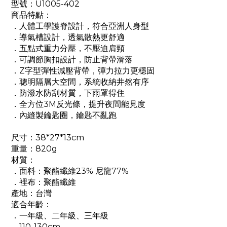
型號：U1005-402
商品特點：
．人體工學護脊設計，符合亞洲人身型
．導氣槽設計，透氣散熱更舒適
．五點式重力分壓，不壓迫肩頸
．可調節胸扣設計，防止背帶滑落
．Z字型彈性減壓背帶，彈力拉力更穩固
．聰明隔層大空間，系統收納井然有序
．防潑水防刮材質，下雨罩得住
．全方位3M反光條，提升夜間能見度
．內縫製鑰匙圈，鑰匙不亂跑
尺寸：38*27*13cm
重量：820g
材質：
．面料：聚酯纖維23% 尼龍77%
．裡布：聚酯纖維
產地：台灣
適合年齡：
．一年級、二年級、三年級
．110-130cm