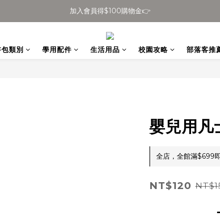
加入會員得$100購物金👉
全館滿$699免運
全館滿$699免運
書包類別
學用配件
生活用品
校園攻略
部落客推
嬰兒用凡士
全店，全館滿$699
NT$120
NT$1