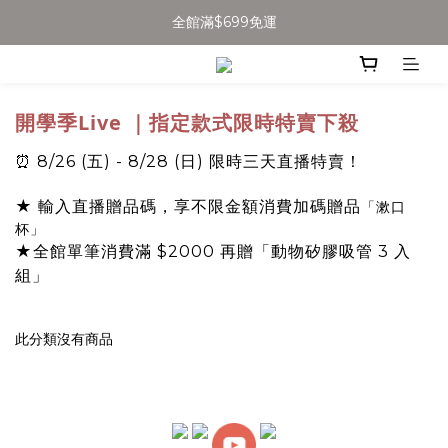
全館滿$699免運
全館滿$699免運
加入會員得$100購物金👉
全館滿$699免運
開學季Live ｜指定款式限時特賣下殺
⏰ 8/26 (五) - 8/28 (日) 限時三天直播特賣！
★ 輸入直播贈品碼，享不限金額消費加碼贈品
「漱口
杯」
★全館單筆消費滿 $2000 再贈「動物矽膠吸管 3 入
組」
此分類沒有商品