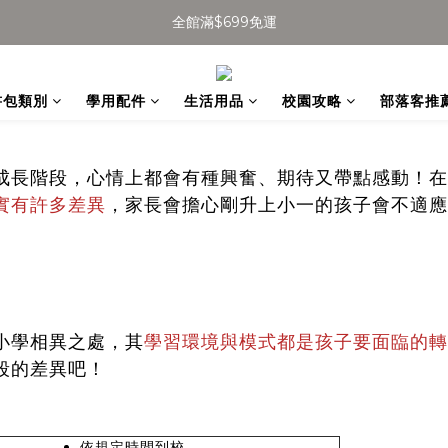
全館滿$699免運
全館滿$699免運
加入會員得$100購物金👉
書包類別
學用配件
生活用品
校園攻略
部落客推
全館滿$699免運
成長階段，心情上都會有種興奮、期待又帶點感動！在
實有許多差異
​，家長會擔心剛升上小一的孩子會不適應
小學相異之處，其
學習環境與模式都是孩子要面臨的轉
段的差異吧！
依規定時間到校