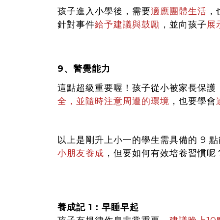
孩子進入小學後，需要
適應團體生活
，
針對事件
給予建議與鼓勵
，
並向孩子
展
9、警覺能力
這點超級重要喔！孩子從小被家長保護
全，並隨時注意周遭的環境
，
也要學會
以上是剛升上小一的學生需具備的 9 
小朋友養成
，但要如何有效培養習慣呢
養成記 1：早睡早起