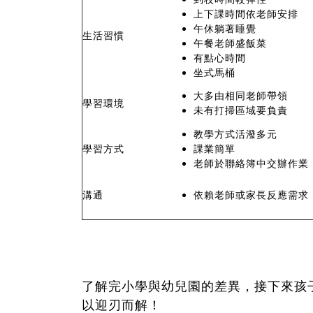
上下課時間依老師安排
午休躺著睡覺
生活習慣
午餐老師盛飯菜
有點心時間
坐式馬桶
大多由相同老師帶領
學習環境
未有打掃區域要負責
教學方式活潑多元
學習方式
課業簡單
老師於聯絡簿中交辦作業
溝通
依賴老師或家長反應需求
了解完小學與幼兒園的差異，接下來孩
以迎刃而解！