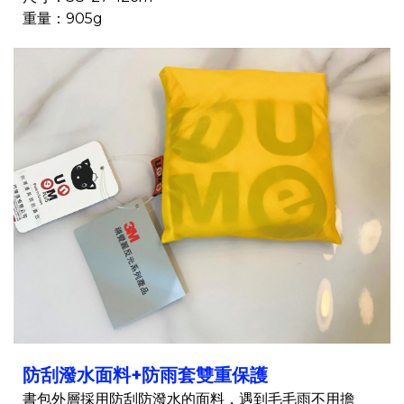
重量：905g
防刮潑水面料+防雨套雙重保護
書包外層採用防刮防潑水的面料，遇到毛毛雨不用擔