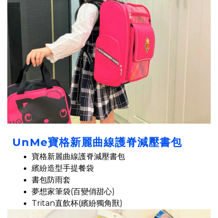
UnMe寶格新麗曲線護脊減壓書包
寶格新麗曲線護脊減壓書包
繽紛造型手提餐袋
書包防雨套
夢想家筆袋(百變俏甜心)
Tritan直飲杯(繽紛獨角獸)