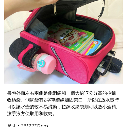
書包外面左右兩側是側網袋和一個大約17公分高的拉鍊
收納袋。側網袋有Z字車縫線加固束口，所以在放水壺時
可以讓水壺的較不易滑動，拉鍊收納袋則可以放小酒精,
潔手液方便取用和收納。
尺寸：38*27*12cm