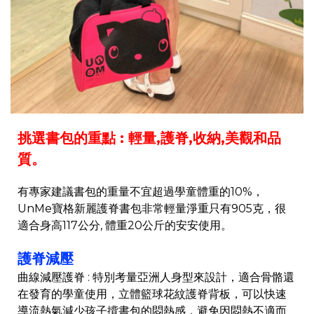
挑選書包的重點 : 輕量,護脊,收納,美觀和品
質。
有專家建議書包的重量不宜超過學童體重的10%，
UnMe寶格新麗護脊書包非常輕量淨重只有905克，很
適合身高117公分, 體重20公斤的安安使用。
護脊減壓
曲線減壓護脊 : 特別考量亞洲人身型來設計，適合骨骼還
在發育的學童使用，立體籃球花紋護脊背板，可以快速
導流熱氣減少孩子揹書包的悶熱感，避免因悶熱不適而