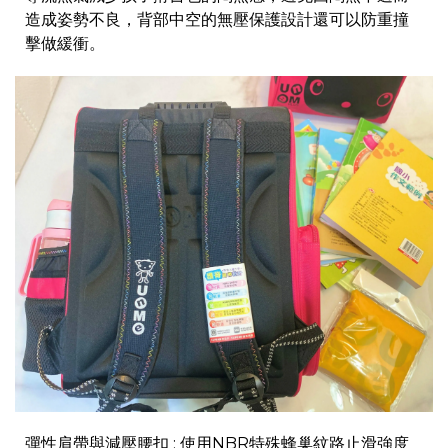
造成姿勢不良，背部中空的無壓保護設計還可以防重撞
擊做緩衝。
彈性肩帶與減壓腰扣 : 使用NBR特殊蜂巢紋路止滑強度