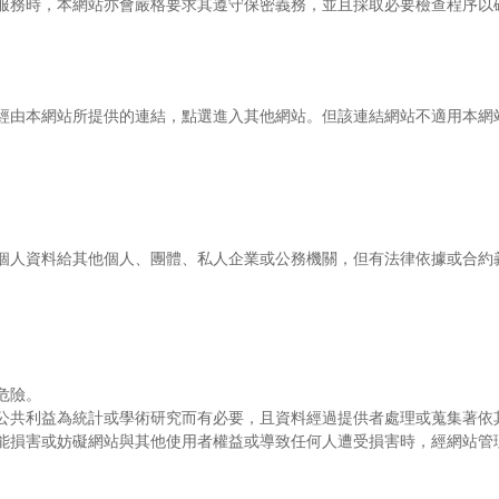
服務時，本網站亦會嚴格要求其遵守保密義務，並且採取必要檢查程序以
經由本網站所提供的連結，點選進入其他網站。但該連結網站不適用本網
個人資料給其他個人、團體、私人企業或公務機關，但有法律依據或合約
危險。
公共利益為統計或學術研究而有必要，且資料經過提供者處理或蒐集著依
能損害或妨礙網站與其他使用者權益或導致任何人遭受損害時，經網站管