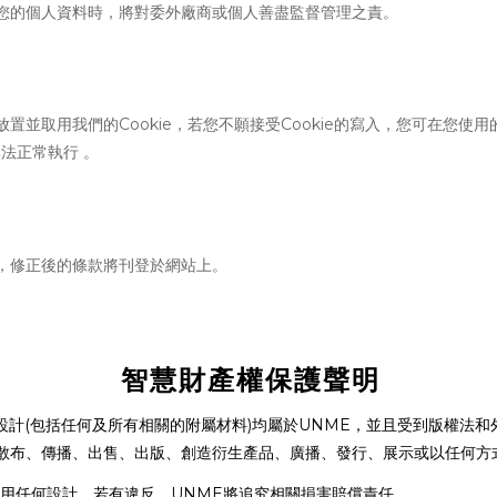
您的個人資料時，將對委外廠商或個人善盡監督管理之責。
Cookie
Cookie
放置並取用我們的
，若您不願接受
的寫入，您可在您使用
法正常執行 。
，修正後的條款將刊登於網站上。
智慧財產權保護聲明
(
)
UNME
設計
包括任何及所有相關的附屬材料
均屬於
，並且受到版權法和
散布、傳播、出售、出版、創造衍生產品、廣播、發行、展示或以任何方
UNME
用任何設計。若有違反，
將追究相關損害賠償責任。