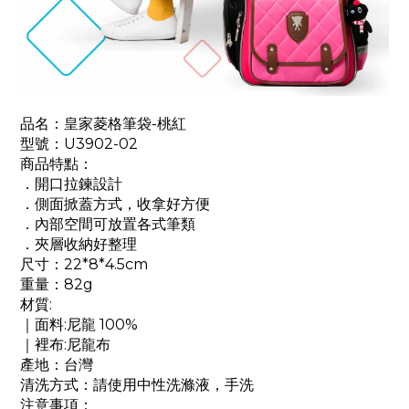
品名：皇家菱格筆袋-桃紅
型號：U3902-02
商品特點：
．開口拉鍊設計
．側面掀蓋方式，收拿好方便
．內部空間可放置各式筆類
．夾層收納好整理
尺寸：22*8*4.5cm
重量：82g
材質:
｜面料:尼龍 100%
｜裡布:尼龍布
產地：台灣
清洗方式：請使用中性洗滌液，手洗
注意事項：