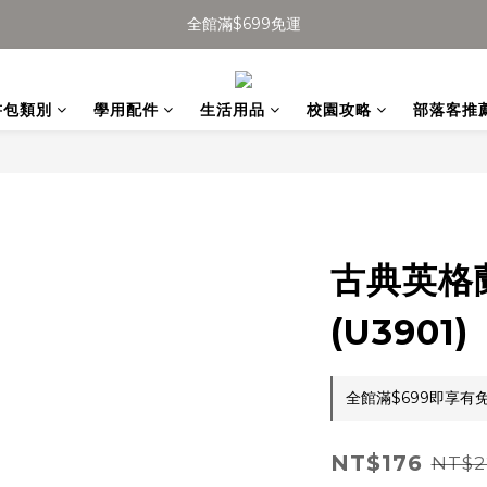
全館滿$699免運
全館滿$699免運
加入會員得$100購物金👉
書包類別
學用配件
生活用品
校園攻略
部落客推
全館滿$699免運
古典英格
(U3901)
全館滿$699即享有免運
NT$176
NT$2