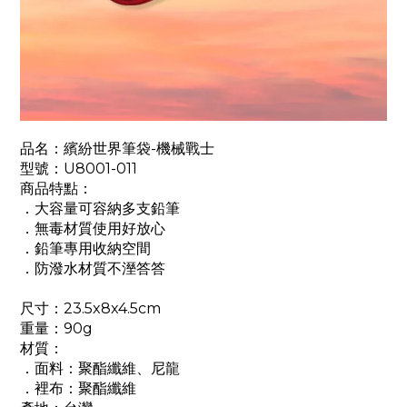
品名：繽紛世界筆袋-機械戰士
型號：U8001-011
商品特點：
．大容量可容納多支鉛筆
．無毒材質使用好放心
．鉛筆專用收納空間
．防潑水材質不溼答答
尺寸：23.5x8x4.5cm
重量：90g
材質：
．面料：聚酯纖維、尼龍
．裡布：聚酯纖維