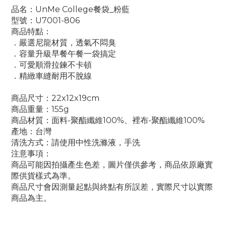
品名：UnMe College餐袋_粉藍
型號：U7001-806
商品特點：
．嚴選尼龍材質，透氣不悶臭
．容量升級早餐午餐一袋搞定
．可愛順滑拉鍊不卡頓
．精緻車縫耐用不脫線
商品尺寸：22x12x19cm
商品重量：155g
商品材質：面料-聚酯纖維100%、裡布-
聚酯纖維100%
產地：台灣
清洗方式：請使用中性洗滌液，手洗
注意事項：
商品可能因拍攝產生色差，圖片僅供參考，商品依原廠實
際供貨樣式為準。
商品尺寸會因測量起點與終點有所誤差，實際尺寸以實際
商品為主。