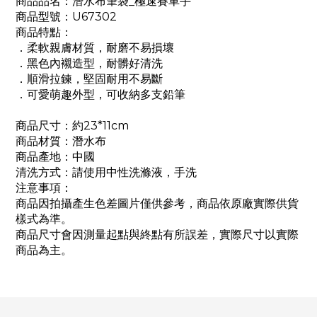
商品品名：潛水布筆袋_極速賽車手
商品型號：U67302
商品特點：
．柔軟親膚材質，耐磨不易損壞
．黑色內襯造型，耐髒好清洗
．順滑拉鍊，堅固耐用不易斷
．可愛萌趣外型，可收納多支鉛筆
商品尺寸：約23*11cm
商品材質：潛水布
商品產地：中國
清洗方式：請使用中性洗滌液，手洗
注意事項：
商品因拍攝產生色差圖片僅供參考，商品依原廠實際供貨
樣式為準。
商品尺寸會因測量起點與終點有所誤差，實際尺寸以實際
商品為主。