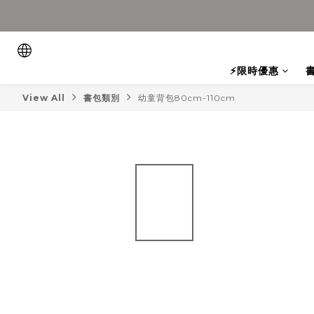
⚡限時優惠
View All
書包類別
幼童背包80cm-110cm