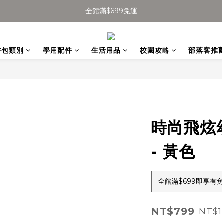
全館滿$699免運
全館滿$699免運
加入會員得$100購物金👉
書包類別
學用配件
生活用品
校園攻略
部落客推
全館滿$699免運
時尚飛炫
- 黃色
全館滿$699即享有免運
NT$799
NT$1