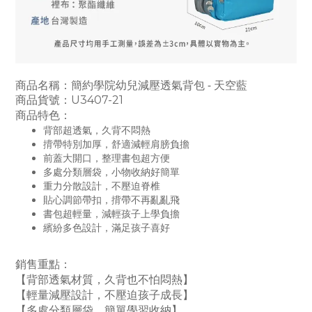
商品名稱：簡約學院幼兒減壓透氣背包 - 天空藍
商品貨號：U3407-21
商品特色：
背部超透氣，久背不悶熱
揹帶特別加厚，舒適減輕肩膀負擔
前蓋大開口，整理書包超方便
多處分類層袋，小物收納好簡單
重力分散設計，不壓迫脊椎
貼心調節帶扣，揹帶不再亂亂飛
書包超輕量，減輕孩子上學負擔
繽紛多色設計，滿足孩子喜好
銷售重點：
【背部透氣材質，久背也不怕悶熱】
【輕量減壓設計，不壓迫孩子成長】
【多處分類層袋，簡單學習收納】